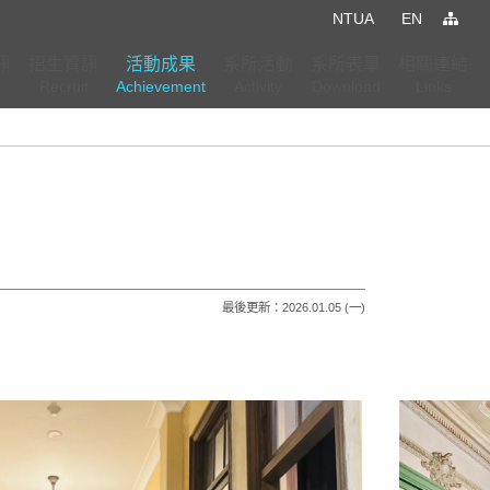
NTUA
EN
訊
招生資訊
活動成果
系所活動
系所表單
相關連結
e
Recruit
Achievement
Activity
Download
Links
(按
(按
(按
鍵
鍵
鍵
盤
盤
盤
]，
[下]，
[下]，
[下]，
向
向
向
下
下
下
展
展
展
最後更新：2026.01.05 (一)
開
開
開
次
次
次
選
選
選
單)
單)
單)