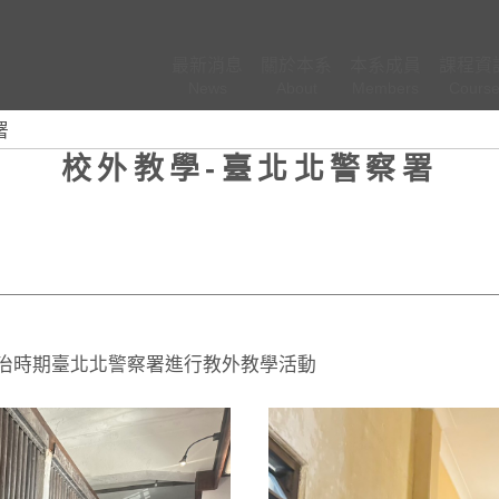
最新消息
關於本系
本系成員
課程資
News
About
Members
Cours
(按
(按
(按
(按
署
鍵
鍵
鍵
鍵
校外教學-臺北北警察署
盤
盤
盤
盤
[下]，
[下]，
[下]，
[下
向
向
向
向
下
下
下
下
展
展
展
展
開
開
開
開
次
次
次
次
日治時期臺北北警察署進行教外教學活動
選
選
選
選
單)
單)
單)
單)