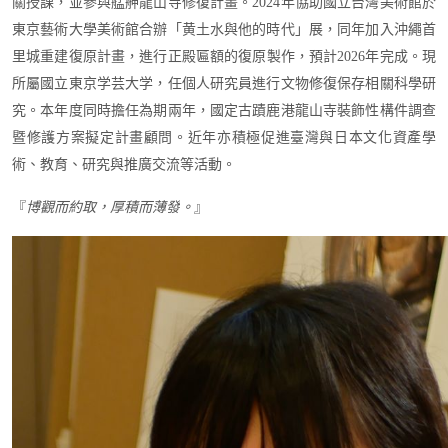
關授課，並參與艋舺龍山寺修復計畫。
2024
年協助國立台灣美術館於
東京藝術大學美術館合辦「黄土水與他的時代」展，同年加入沖繩首
里城重建復原計畫，進行正殿匾額的復原製作，預計
2026
年完成。現
所屬國立東京学芸大学，任個人研究員進行文物修復保存相關科學研
究。本年度同時擔任為期兩年，國定古蹟鹿港龍山寺裝飾性構件調查
暨修護方案擬定計畫顧問。近年亦積極促進臺灣與日本文化資產學
術、教育、研究與推廣交流等活動。
『
博觀而約取，厚積而薄發
。
』