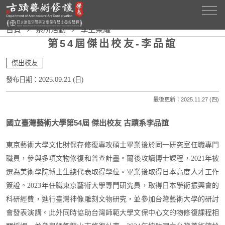
首頁
系所活動
學生榮耀
第54屆傑出校友-李品誼
傑出校友
發布日期：2025.09.21 (日)
最後更新：2025.11.27 (四)
國立臺灣藝術大學第54屆 傑出校友 古蹟系李品誼
東京藝術大學文化財保存修復專攻碩士畢業後於同一研究室任職專門
職員，參與多項文物修復和普查計畫。爾後攻讀博士課程，
2021
年被
選為美術學院博士生總代表取得學位。畢業後取得日本高度人才工作
簽證。
2023
年任職東京藝術大學專門研究員，取得日本學術振興會的
科研經費，進行臺灣神像雕刻文物研究，並參加台灣藝術大學的研討
會發表演講。此外同時協助台灣師範大學文保中心文的物修復課程相